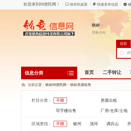
欢迎来到88便民网！
保存到桌面
快速发布信息
修
铁岭
切换分站
信息
首页
二手转让
信息分类
当前位置：
铁岭88便民网
>
铁岭房屋租售
栏目分类：
不限
房屋出租
写字楼出售
厂房/仓库/土地
区域查找：
不限
银州
清河
调兵山