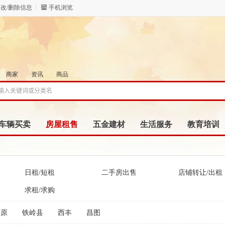
改/删除信息
手机浏览
商家
资讯
商品
车辆买卖
房屋租售
五金建材
生活服务
教育培训
日租/短租
二手房出售
店铺转让/出租
求租/求购
开原
铁岭县
西丰
昌图