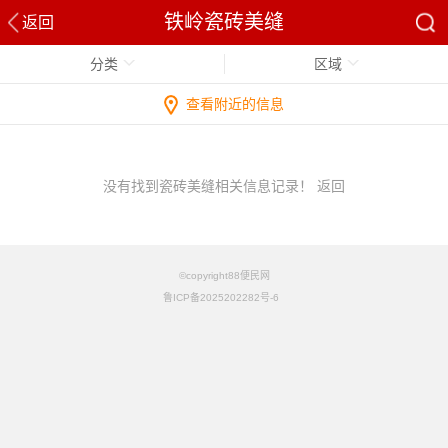
铁岭瓷砖美缝
返回
分类
区域
查看附近的信息
没有找到瓷砖美缝相关信息记录！
返回
©copyright88便民网
鲁ICP备2025202282号-6