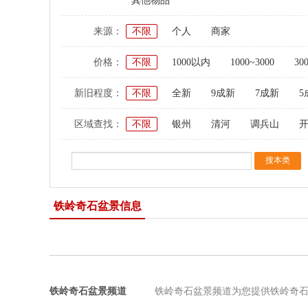
其他物品
来源：
不限
个人
商家
价格：
不限
1000以内
1000~3000
30
新旧程度：
不限
全新
9成新
7成新
5
区域查找：
不限
银州
清河
调兵山
铁岭奇石盆景信息
铁岭奇石盆景频道
铁岭奇石盆景频道为您提供铁岭奇