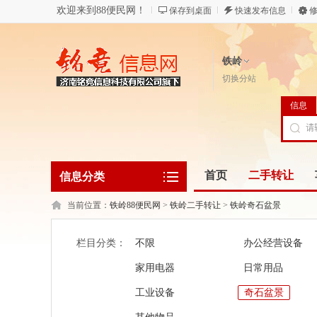
欢迎来到88便民网！
保存到桌面
快速发布信息
修
铁岭
切换分站
信息
首页
二手转让
信息分类
当前位置：
铁岭88便民网
>
铁岭二手转让
>
铁岭奇石盆景
栏目分类：
不限
办公经营设备
家用电器
日常用品
工业设备
奇石盆景