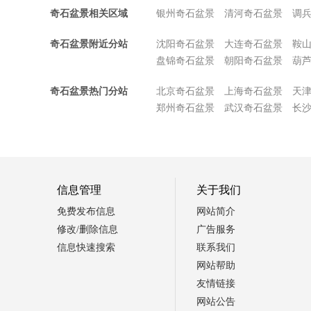
奇石盆景相关区域
银州奇石盆景
清河奇石盆景
调
奇石盆景附近分站
沈阳奇石盆景
大连奇石盆景
鞍
盘锦奇石盆景
朝阳奇石盆景
葫
奇石盆景热门分站
北京奇石盆景
上海奇石盆景
天
郑州奇石盆景
武汉奇石盆景
长
信息管理
关于我们
免费发布信息
网站简介
修改/删除信息
广告服务
信息快速搜索
联系我们
网站帮助
友情链接
网站公告