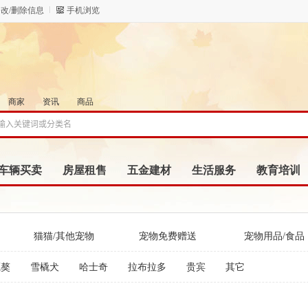
改/删除信息
手机浏览
商家
资讯
商品
车辆买卖
房屋租售
五金建材
生活服务
教育培训
猫猫/其他宠物
宠物免费赠送
宠物用品/食品
藏獒
雪橇犬
哈士奇
拉布拉多
贵宾
其它