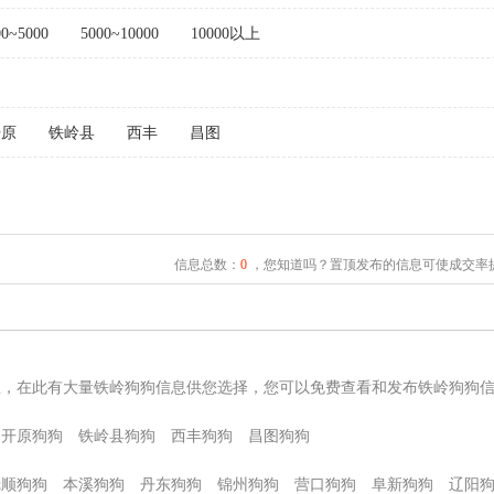
00~5000
5000~10000
10000以上
开原
铁岭县
西丰
昌图
信息总数：
0
，您知道吗？置顶发布的信息可使成交率提
息，在此有大量铁岭狗狗信息供您选择，您可以免费查看和发布铁岭狗狗
开原狗狗
铁岭县狗狗
西丰狗狗
昌图狗狗
抚顺狗狗
本溪狗狗
丹东狗狗
锦州狗狗
营口狗狗
阜新狗狗
辽阳