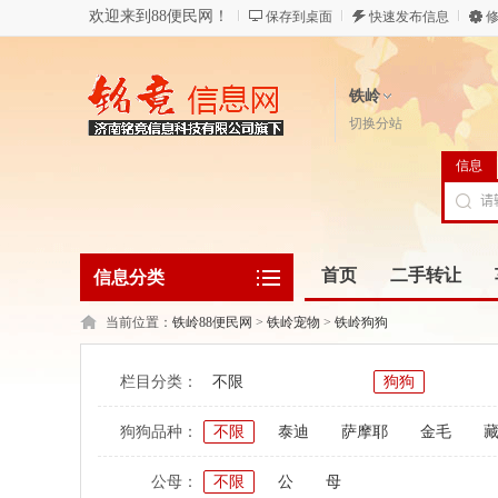
欢迎来到88便民网！
保存到桌面
快速发布信息
修
铁岭
切换分站
信息
首页
二手转让
信息分类
当前位置：
铁岭88便民网
>
铁岭宠物
>
铁岭狗狗
栏目分类：
不限
狗狗
狗狗品种：
不限
泰迪
萨摩耶
金毛
公母：
不限
公
母