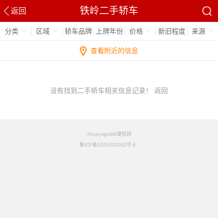
铁岭二手轿车
返回
分类
区域
轿车品牌
上牌年份
价格
新旧程度
来源
查看附近的信息
没有找到二手轿车相关信息记录！
返回
©copyright88便民网
鲁ICP备2025202282号-6