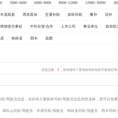
00
3000~6000
6000~8000
8000~12000
12000~30000
30
年底双薪
周末双休
交通补助
加班补助
餐补
话补
外商独资办事处
中外合资/合作
上市公司
事业单位
政府机
开原
铁岭县
西丰
昌图
信息总数：
0
，您知道吗？置顶发布的信息可使成交率提
司机/驾驶员信息，在此有大量铁岭司机/驾驶员信息供您选择，您可以免费
调兵山司机/驾驶员
开原司机/驾驶员
铁岭县司机/驾驶员
西丰司机