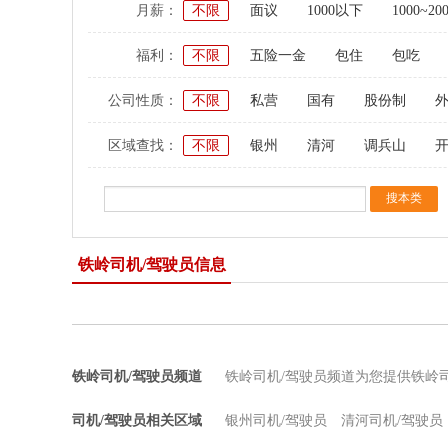
月薪：
不限
面议
1000以下
1000~20
福利：
不限
五险一金
包住
包吃
公司性质：
不限
私营
国有
股份制
区域查找：
不限
银州
清河
调兵山
铁岭司机/驾驶员信息
铁岭司机/驾驶员频道
铁岭司机/驾驶员频道为您提供铁岭
司机/驾驶员相关区域
银州司机/驾驶员
清河司机/驾驶员