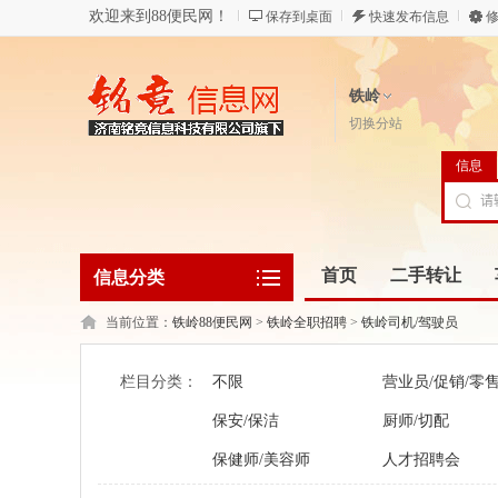
欢迎来到88便民网！
保存到桌面
快速发布信息
修
铁岭
切换分站
信息
首页
二手转让
信息分类
当前位置：
铁岭88便民网
>
铁岭全职招聘
>
铁岭司机/驾驶员
栏目分类：
不限
营业员/促销/零
保安/保洁
厨师/切配
保健师/美容师
人才招聘会