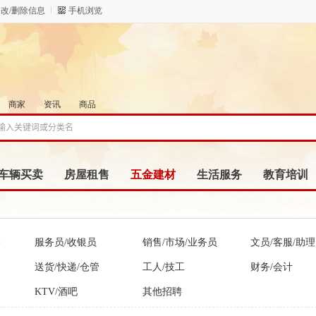
改/删除信息
手机浏览
商家
资讯
商品
车辆买卖
房屋租售
五金建材
生活服务
教育培训
售
服务员/收银员
销售/市场/业务员
文员/客服/助理
送货/快递/仓管
工人/技工
财务/会计
KTV/酒吧
其他招聘