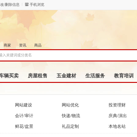
改/删除信息
手机浏览
商家
资讯
商品
车辆买卖
房屋租售
五金建材
生活服务
教育培训
网站建设
网站优化
投资理财
会计/审计
快递/物流
庆典/演出
鲜花/盆景
礼品定制
本地名站