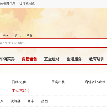
改/删除信息
手机浏览
商家
资讯
商品
车辆买卖
房屋租售
五金建材
生活服务
教育培训
日租/短租
二手房出售
店铺转让/出租
求租/求购
开原
铁岭县
西丰
昌图