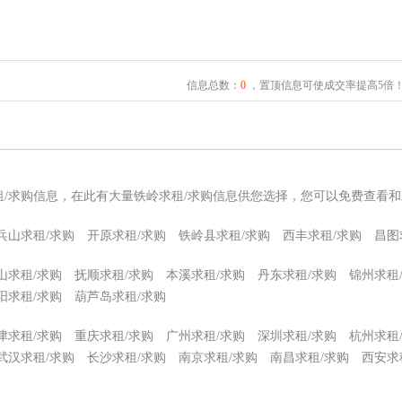
信息总数：
0
，置顶信息可使成交率提高5倍
租/求购信息，在此有大量铁岭求租/求购信息供您选择，您可以免费查看和
兵山求租/求购
开原求租/求购
铁岭县求租/求购
西丰求租/求购
昌图
山求租/求购
抚顺求租/求购
本溪求租/求购
丹东求租/求购
锦州求租
阳求租/求购
葫芦岛求租/求购
津求租/求购
重庆求租/求购
广州求租/求购
深圳求租/求购
杭州求租
武汉求租/求购
长沙求租/求购
南京求租/求购
南昌求租/求购
西安求