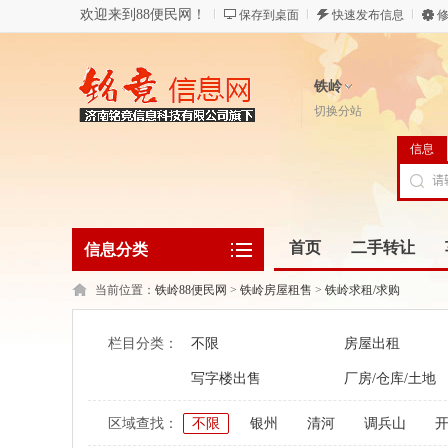
欢迎来到88便民网！
保存到桌面
快速发布信息
修
铁岭
切换分站
信息
首页
二手转让
信息分类
当前位置：
铁岭88便民网
>
铁岭房屋租售
>
铁岭求租/求购
栏目分类：
不限
房屋出租
写字楼出售
厂房/仓库/土地
区域查找：
不限
银州
清河
调兵山