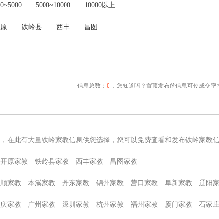
00~5000
5000~10000
10000以上
开原
铁岭县
西丰
昌图
信息总数：
0
，您知道吗？置顶发布的信息可使成交率提
息，在此有大量铁岭家教信息供您选择，您可以免费查看和发布铁岭家教
开原家教
铁岭县家教
西丰家教
昌图家教
抚顺家教
本溪家教
丹东家教
锦州家教
营口家教
阜新家教
辽阳
重庆家教
广州家教
深圳家教
杭州家教
福州家教
厦门家教
石家