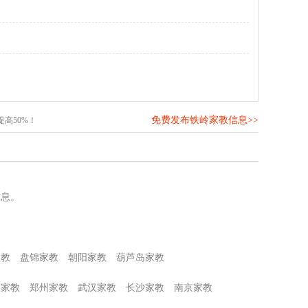
免费发布铁岭家教信息>>
高50%！
信息。
家教
盘锦家教
朝阳家教
葫芦岛家教
庄家教
郑州家教
武汉家教
长沙家教
南京家教