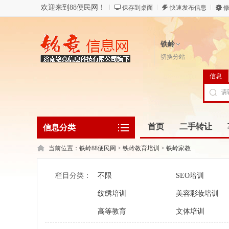
欢迎来到88便民网！
保存到桌面
快速发布信息
修
铁岭
切换分站
信息
首页
二手转让
信息分类
当前位置：
铁岭88便民网
>
铁岭教育培训
>
铁岭家教
栏目分类：
不限
SEO培训
纹绣培训
美容彩妆培训
高等教育
文体培训